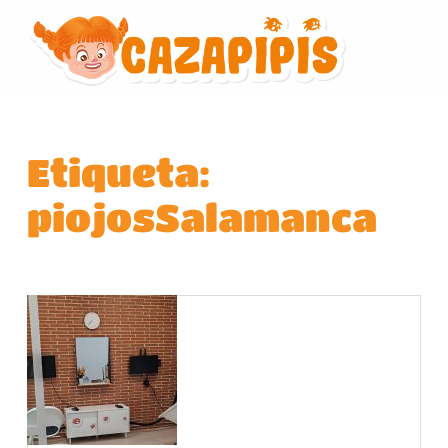
Etiqueta:
piojosSalamanca