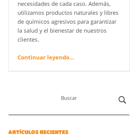
necesidades de cada caso. Además,
utilizamos productos naturales y libres
de químicos agresivos para garantizar
la salud y el bienestar de nuestros
clientes.
“Eliminación de piojos en Salamanca. APERTURA NUEVO CENTRO”
Continuar leyendo
…
Buscar
ARTÍCULOS RECIENTES