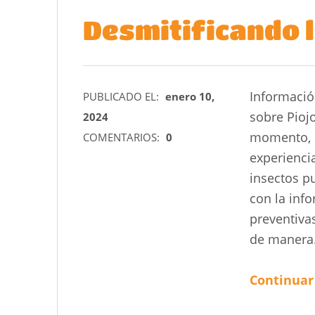
Desmitificando l
Informació
PUBLICADO EL:
enero 10,
sobre Pioj
2024
momento, c
COMENTARIOS:
0
experienci
insectos p
con la inf
preventiva
de maner
Continuar