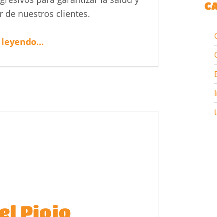
C
r de nuestros clientes.
“Eliminación de piojos en Salamanca. APERTURA NUEVO CENTRO”
 leyendo
…
el Piojo