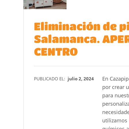
Eliminación de p
Salamanca. APE
CENTRO
En Cazapi
PUBLICADO EL:
julio 2, 2024
por crear 
para nuestr
personaliz
necesidade
utilizamos 
químicos ag