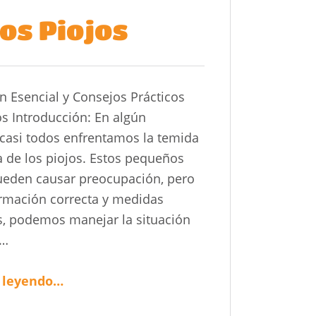
os Piojos
n Esencial y Consejos Prácticos
os Introducción: En algún
asi todos enfrentamos la temida
a de los piojos. Estos pequeños
ueden causar preocupación, pero
ormación correcta y medidas
s, podemos manejar la situación
a…
“Desmitificando los Piojos”
 leyendo
…