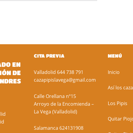
CITA PREVIA
MENÚ
ADO EN
Valladolid
644 738 791
Inicio
IÓN DE
cazapipislavega@gmail.com
ENDRES
Así los ca
Calle Orellana nº15
Los Pipis
Arroyo de la Encomienda –
La Vega (Valladolid)
lid
Quitar Pioj
id
Salamanca
624131908